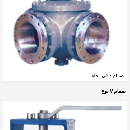
صمام 3 في اتجاه
صمام V نوع