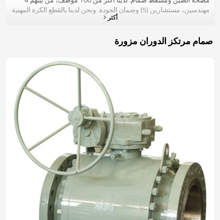
مهندسين، مستشارين (5) وضمان الجودة. ونحن لدينا بالقطع الكرة المهنية
أكثر
ورشة عمل، حيث يمكن أن يجعل جميع أنواع الكرات بدقة، بما في ذلك
دخول أعلى، وكرات معدنية مقعد نوع V، وعلى هذا الأساس، مجموعة
منتجاتنا من مرتكز الدوران، العائمة، ودخول أعلى، مقعد معدني، كامل
صمام مرتكز الدوران مزورة
الملحومة، معاهدة حظر الانتشار النووي الغايات، V صمام نوع الكرة،3-
الطريقة، وما إلى ذلك بالتأكيد يمكننا تصميم لهم متطلبات العملاء
الخاصة..نحن واحدة من المنتجين الإقليمية الرائدة الصمامات، وأكثر من
الصمامات التصدير إلى الأسواق الأمريكية وأوروبا وجميع الصمامات
مطابقة للمعايير الوطنية والدولية المتقدمة، مثل ANSI، BS، DIN، GB،
الحجم: 1/4 "56 ~ "، والطبقة: 150Lb-2500LB، ودرجة الحرارة-196
عامل درجة مئوية إلى 680 درجة مئوية، بما في ذلك مواد الكربون الصلب
والفولاذ المقاوم للصدأ، المبردة الصلب الخدمة، والسبائك الخاصة:
Inconel 625، F51، مونيل، التيتانيوم، Hastelloy، الخ. مع هذه الجهود
سنوات، وإدارة جيدة، ونحن لدينا API 6D، م وحريق الآمن شهادات
API607. نحن نصر على مفهوم "الجودة أولا، فالمكانة مهمة"، بعد الابتكار
والتطوير المستمر، تم المنتجات المستخدمة على نطاق واسع في العديد
من المجالات، ومجموعة من محطات البترول والمصانع الكيماوية ومصانع
الأسمدة، المصاهر والمصانع الطبية ومحطات الطاقة، ليس تباع فقط على
المنتجات بشكل جيد في سوق في العالم، ولكن أيضا تتمتع بسمعة جيدة
في الأسواق. مع المهنية وخبرتنا، وتقديم نوعية ممتازة وأفضل خدمة،
يمكن أن نأمل توسيع السوق الخاصة بك والحصول على تألق جديد في
المستقبل