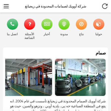
شركة أوويك لصمامات المحدودة في زيجيانغ
حولنا
نتاج
مدونة
أخبار
الأسئلة
اتصل بنا
الشائعة
صمام
شركة أوويك الصمام المحدودة في زيجيانغ تأسست في عام 2004. انه
يقع في المنطقة الصناعية خه يى، بلدية أوبي ، ونزهو والصين، حيث هو
مضخة الصين ومسقط صمام. لدينا أكثر من 100 موظف، من بينهم 4