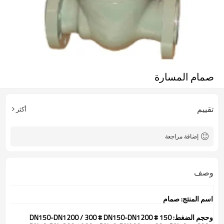
صمام المسارة
تقييم
أكثر
إضافة مراجعة
وصف
اسم المنتج: صمام
وحجم الضغط: 150 # DN150-DN1200 / 300 # DN150-DN1200