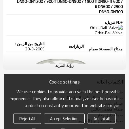
/ 600 # DN50-DN1200 / 900 # DN50-DN900 / 1500 # DN50-
DN600 / 2500 #
DN50-DN300
PDF تنزيل:
Orbit-Ball-Valve
التاريخ من الزمن :
الزيارات:
مفتاح الصفحة: صمام
2009-3-30
رؤية المزيد
Cookie settings
الكلمات الدالة
We use cookies to provide you with the best possible
صمام الفولاذ المقاوم للصدأ أوربت
صمام يلقي بونيه الترباس الصلب المدار
experience. They also allow us to analyze user behavior in
صمام ثابت
order to constantly improve the website for you.
صمام معدني جالس
صمام دليل مدار
Reject All
Accept Selection
Accept all
صمام ثلاثة مدار نوع الطريق